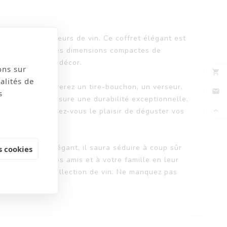
r tous les amateurs de vin. Ce coffret élégant est
mantique. Avec ses dimensions compactes de
tication à votre décor.
ons sur

alités de
e. Vous y trouverez un tire-bouchon, un verseur,

s
on seulement assure une durabilité exceptionnelle,

l du temps. Offrez-vous le plaisir de déguster vos
n emballage élégant, il saura séduire à coup sûr
 cookies
ites plaisir à vos amis et à votre famille en leur
classe à leur collection de vin. Ne manquez pas