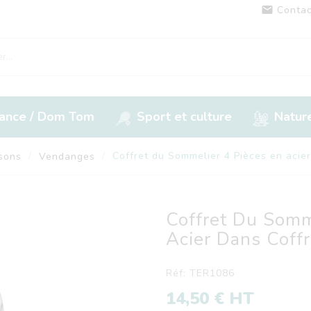

Contac
rance / Dom Tom
Sport et culture
Nature
sons
Vendanges
Coffret du Sommelier 4 Pièces en acier
Coffret Du Somm
Acier Dans Coff
Réf: TER1086
14,50 € HT