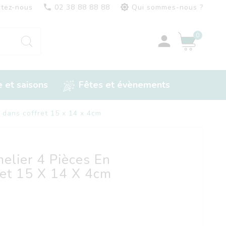
tez-nous

02 38 88 88 88

Qui sommes-nous ?
0

 et saisons
Fêtes et évènements
 dans coffret 15 x 14 x 4cm
elier 4 Pièces En
ret 15 X 14 X 4cm