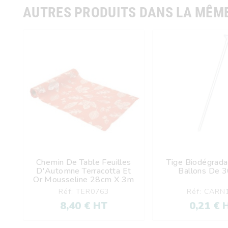
AUTRES PRODUITS DANS LA MÊME
Chemin De Table Feuilles
Tige Biodégrada





D'Automne Terracotta Et
Ballons De 
Or Mousseline 28cm X 3m
Réf: TER0763
Réf: CARN
8,40 € HT
0,21 € 