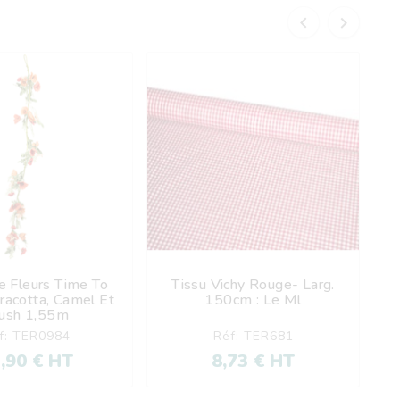


e Fleurs Time To
Tissu Vichy Rouge- Larg.





racotta, Camel Et
150cm : Le Ml
ush 1,55m
f: TER0984
Réf: TER681
,90 € HT
8,73 € HT