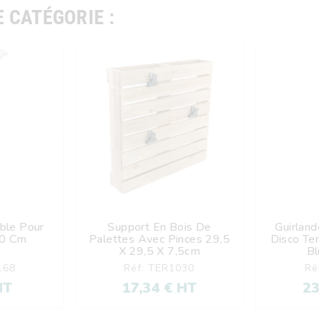
 CATÉGORIE :
ble Pour
Support En Bois De
Guirland





30 Cm
Palettes Avec Pinces 29,5
Disco Ter
X 29,5 X 7,5cm
Bl
168
Réf: TER1030
Ré
HT
17,34 € HT
23