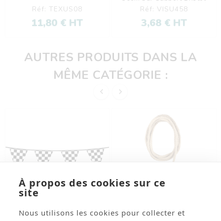
350 Gr
Réf: TEXUS08
Réf: VISU458
11,80 € HT
3,68 € HT
AUTRES PRODUITS DANS LA
MÊME CATÉGORIE :


À propos des cookies sur ce
site
Nous utilisons les cookies pour collecter et