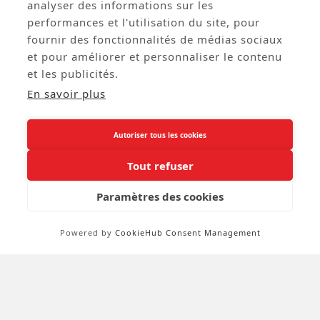




analyser des informations sur les
performances et l'utilisation du site, pour
Guirlande Racing Fanions
Corde De 1.85 Cm
fournir des fonctionnalités de médias sociaux
23 X 38cm - Plastique
Long. 6m
et pour améliorer et personnaliser le contenu
Réf: AUTO1
Réf: TER0488
et les publicités.
3,68 € HT
4,90 € HT
En savoir plus
Autoriser tous les cookies
02 38 88 88 88
call
Tout refuser
A Propos

Paramètres des cookies
Service Clients

Powered by
CookieHub Consent Management