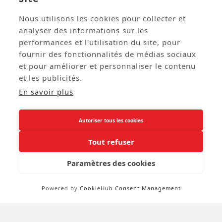
Nous utilisons les cookies pour collecter et




analyser des informations sur les
performances et l'utilisation du site, pour
Kakemono Saint Valentin 2
Vase Transparent En Verre
fournir des fonctionnalités de médias sociaux
- 180 X 80 Cm Sur Toile
7 X 15cm
M1 Avec Structure X-
et pour améliorer et personnaliser le contenu
Banner
Réf: VAL23
Réf: TER1374
et les publicités.
57,52 € HT
2,97 € HT
En savoir plus
Autoriser tous les cookies
02 38 88 88 88
call
Tout refuser
A Propos

Paramètres des cookies
Service Clients

Powered by
CookieHub Consent Management