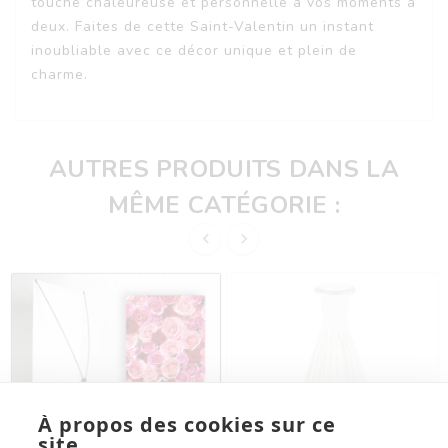
touche chaleureuse et personnelle à vos moments à
deux. Faites de cette Saint-Valentin un instant
inoubliable avec ce décor unique et plein de
charme.
AUTRES PRODUITS DANS LA
MÊME CATÉGORIE :


À propos des cookies sur ce
site