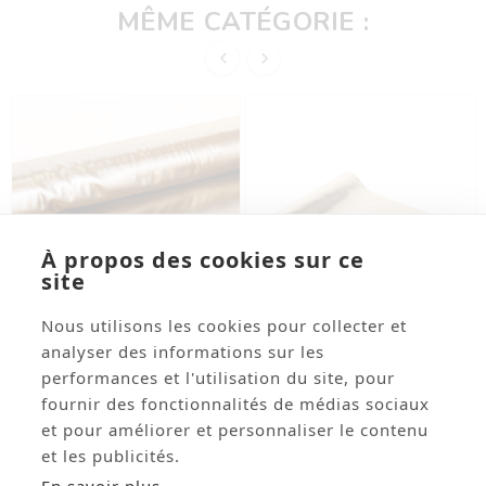
MÊME CATÉGORIE :


À propos des cookies sur ce
site
Nous utilisons les cookies pour collecter et




analyser des informations sur les
performances et l'utilisation du site, pour
Tissu Lamé OR - Larg.
Chemin De Table Sequin
fournir des fonctionnalités de médias sociaux
110cm (vendu Au Mètre)
Boule À Facettes En Tissu
Or 28cm X 3m
et pour améliorer et personnaliser le contenu
Réf: ASITHAI03
Réf: CARN623
et les publicités.
12,39 € HT
6,40 € HT