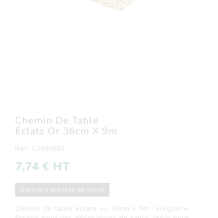
Chemin De Table
Éclats Or 36cm X 9m
Réf: CARN683
7,74 € HT
Derniers articles en stock
Chemin de table éclats or, 36cm x 9m : élégance
festive pour vos décorations de table. Idéal pour