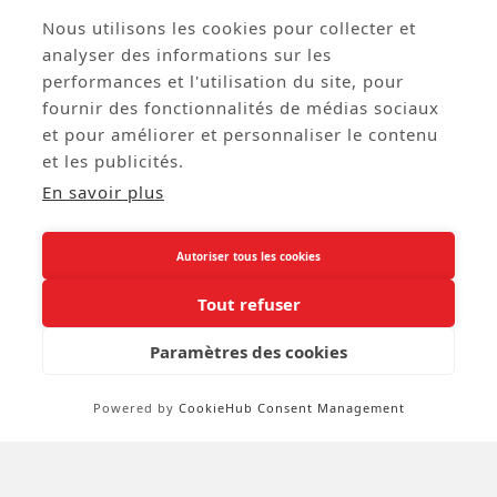
Nous utilisons les cookies pour collecter et
analyser des informations sur les




performances et l'utilisation du site, pour
Vase Dame Jeanne Olive
Tissu Satin Rayé Bleu Et
fournir des fonctionnalités de médias sociaux
Oil En Verre Vert 27 X
Blanc Polyester - Larg.
et pour améliorer et personnaliser le contenu
42,5cm
150cm (vendu Au Mètre)
et les publicités.
Réf: EURIT78
Réf: TER0546
67,00 € HT
8,26 € HT
En savoir plus
Autoriser tous les cookies
02 38 88 88 88
call
Tout refuser
Paramètres des cookies
A Propos

Powered by
CookieHub Consent Management
Service Clients
