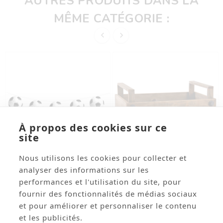
AUTRES PRODUITS DANS LA
MÊME CATÉGORIE :


À propos des cookies sur ce
site
Nous utilisons les cookies pour collecter et




analyser des informations sur les
performances et l'utilisation du site, pour
Guirlande 15 Fanions
Caisse En Bois Terroir 32
fournir des fonctionnalités de médias sociaux
Ballons De Foot (Diam. 19
X 21 X 9-13
Cm) / Longueur 5 M
et pour améliorer et personnaliser le contenu
Réf: FOOT50
Réf: TER0349
et les publicités.