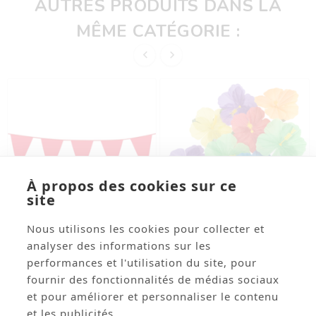
AUTRES PRODUITS DANS LA
MÊME CATÉGORIE :


À propos des cookies sur ce
site
Nous utilisons les cookies pour collecter et




analyser des informations sur les
performances et l'utilisation du site, pour
Guirlande De Fanions
Lot De 24 Fleurs Hibiscus
fournir des fonctionnalités de médias sociaux
Rouges 30 X 20cm -
Tissu (Diam. 5 Cm)
Plastique Long. 10m
et pour améliorer et personnaliser le contenu
Réf: CARN119
Réf: EXO203
et les publicités.