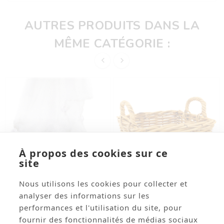
AUTRES PRODUITS DANS LA
MÊME CATÉGORIE :


À propos des cookies sur ce
site
Nous utilisons les cookies pour collecter et




analyser des informations sur les
performances et l'utilisation du site, pour
Filet De Pêche Naturel
Corbeille Carrée En Poelet
fournir des fonctionnalités de médias sociaux
Avec Coquillages 140 X
Naturel Avec 2 Anses 23