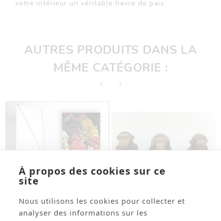
votre intérieur un véritable havre de paix.
AUTRES PRODUITS DANS LA
MÊME CATÉGORIE :


À propos des cookies sur ce
site
Nous utilisons les cookies pour collecter et
analyser des informations sur les



