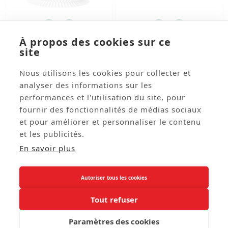




À propos des cookies sur ce
Lampion Cylindrique Blanc
Guirlande 10 Fanions
site
Papier - Diam. 15cm
Verts 21 X 30cm - Papier
Long. 420cm
Nous utilisons les cookies pour collecter et
Réf: CARN39
Réf: TER0266
analyser des informations sur les
1,25 € HT
7,39 € HT
performances et l'utilisation du site, pour
fournir des fonctionnalités de médias sociaux
et pour améliorer et personnaliser le contenu
et les publicités.
02 38 88 88 88
call
En savoir plus
A Propos

Autoriser tous les cookies
Service Clients

Tout refuser
Paramètres des cookies