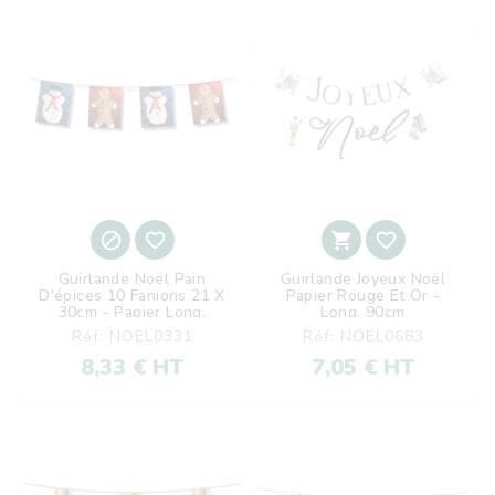




Guirlande Noël Pain
Guirlande Joyeux Noël
D'épices 10 Fanions 21 X
Papier Rouge Et Or -
30cm - Papier Long.
Long. 90cm
420cm
Réf: NOEL0331
Réf: NOEL0683
8,33 € HT
7,05 € HT