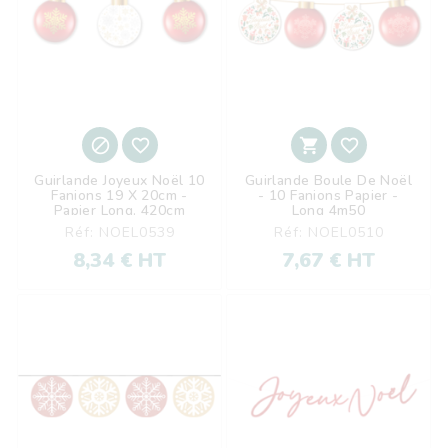




Guirlande Joyeux Noël 10
Guirlande Boule De Noël
Fanions 19 X 20cm -
- 10 Fanions Papier -
Papier Long. 420cm
Long 4m50
Réf: NOEL0539
Réf: NOEL0510
8,34 € HT
7,67 € HT