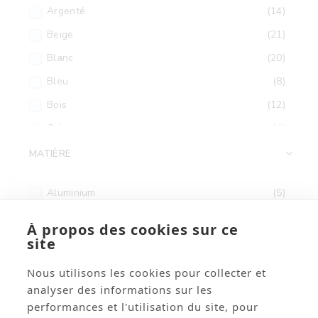
Argenté
(14)
Beige
(21)
Blanc
(20)
Bleu
(8)
Bois
(12)
Gris
(4)
Jaune
(2)
MATIÈRE

Marron
(9)
Aluminium
(5)
Multicolore
(72)
Bois
(58)
Noir
(11)
À propos des cookies sur ce
Carton
(53)
site
Or
(48)
Coton
(5)
Orange
(2)
Nous utilisons les cookies pour collecter et
Cuivre
(4)
analyser des informations sur les
Rose
(2)
performances et l'utilisation du site, pour
Céramique
(2)
Rouge
(106)