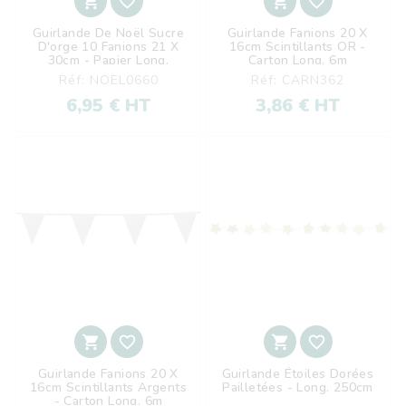




Guirlande De Noël Sucre
Guirlande Fanions 20 X
D'orge 10 Fanions 21 X
16cm Scintillants OR -
30cm - Papier Long.
Carton Long. 6m
420cm
Réf: NOEL0660
Réf: CARN362
6,95 € HT
3,86 € HT




Guirlande Fanions 20 X
Guirlande Étoiles Dorées
16cm Scintillants Argents
Pailletées - Long. 250cm
- Carton Long. 6m