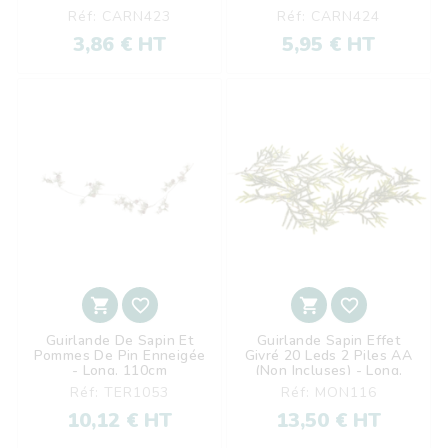
Réf: CARN423
Réf: CARN424
3,86 € HT
5,95 € HT




Guirlande De Sapin Et
Guirlande Sapin Effet
Pommes De Pin Enneigée
Givré 20 Leds 2 Piles AA
- Long. 110cm
(non Incluses) - Long.
150cm
Réf: TER1053
Réf: MON116
10,12 € HT
13,50 € HT