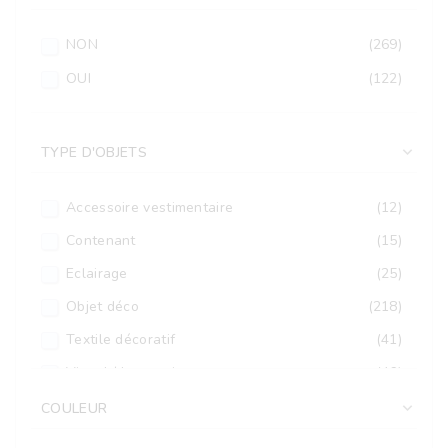
NON
(269)
OUI
(122)
TYPE D'OBJETS

Accessoire vestimentaire
(12)
Contenant
(15)
Eclairage
(25)
Objet déco
(218)
Textile décoratif
(41)
Visuel / Impressions
(46)
Végétal
(34)
COULEUR
